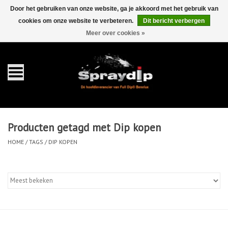
Door het gebruiken van onze website, ga je akkoord met het gebruik van
cookies om onze website te verbeteren.
Dit bericht verbergen
EUR
GBP
0 Artikelen - €0,00
/
Meer over cookies »
Home
Gallons
Sprays
Producten getagd met Dip kopen
Sets
HOME
/
TAGS
/
DIP KOPEN
Pearls
Toebehoren
Detailing