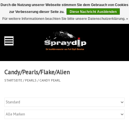
Durch die Nutzung unserer Webseite stimmen Sie dem Gebrauch von Cookies
zur Verbesserung dieser Seite zu.
Diese Nachricht Ausblenden
EUR
GBP
0 Artikel - €0,00
/
Für weitere Informationen beachten Sie bitte unsere Datenschutzerklärung. »
Startseite
Gallonen
Sprays
Candy/Pearls/Flake/Alien
Sets
STARTSEITE
/
PEARLS
/
CANDY PEARL
Pearls
Zubehör
Detaillierung