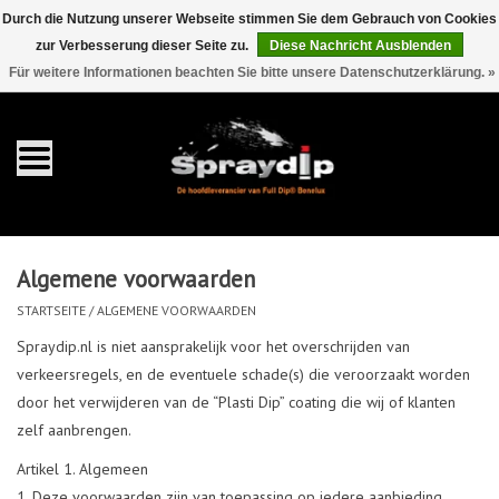
Durch die Nutzung unserer Webseite stimmen Sie dem Gebrauch von Cookies
zur Verbesserung dieser Seite zu.
Diese Nachricht Ausblenden
EUR
GBP
0 Artikel - €0,00
/
Für weitere Informationen beachten Sie bitte unsere Datenschutzerklärung. »
Startseite
Gallonen
Sprays
Algemene voorwaarden
Sets
STARTSEITE
/
ALGEMENE VOORWAARDEN
Spraydip.nl is niet aansprakelijk voor het overschrijden van
Pearls
verkeersregels, en de eventuele schade(s) die veroorzaakt worden
door het verwijderen van de “Plasti Dip” coating die wij of klanten
zelf aanbrengen.
Zubehör
Artikel 1. Algemeen
Deze voorwaarden zijn van toepassing op iedere aanbieding,
Detaillierung