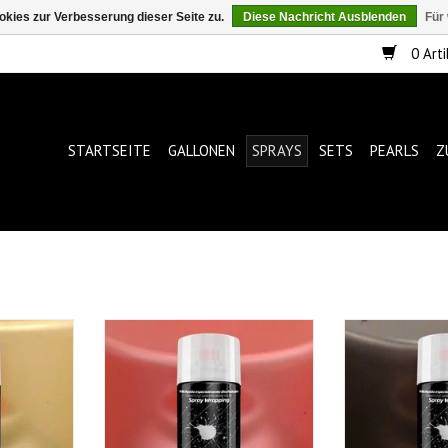
kies zur Verbesserung dieser Seite zu.
Diese Nachricht Ausblenden
Für
0 Arti
STARTSEITE
GALLONEN
SPRAYS
SETS
PEARLS
Z
ow 400ml
Fulldip Smoke Rot
FullDip S
ZUM WARENKORB HINZUFÜGEN
ZUM WARENKO
NZUFÜGEN