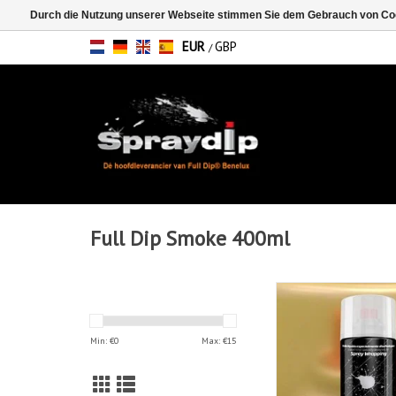
Durch die Nutzung unserer Webseite stimmen Sie dem Gebrauch von Coo
EUR
GBP
/
Full Dip Smoke 400ml
FullDip Smoke Yell
spray
ZUM WARENKORB HI
Min: €
0
Max: €
15