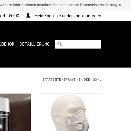
 weitere Informationen beachten Sie bitte unsere Datenschutzerklärung. »
kel - €0,00
Mein Konto / Kundenkonto anlegen
UBEHÖR
DETAILLIERUNG
STARTSEITE
/
SPRAYS
/
SMOKE 400ML
pray Smoke
COLAD Stofmasker FFP2 Carbon +
actieve koolstof met ventiel
RB HINZUFÜGEN
ZUM WARENKORB HINZUFÜGEN