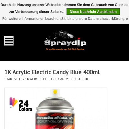
Durch die Nutzung unserer Webseite stimmen Sie dem Gebrauch von Cookies
zur Verbesserung dieser Seite zu.
Diese Nachricht Ausblenden
EUR
GBP
0 Artikel - €0,00
/
Für weitere Informationen beachten Sie bitte unsere Datenschutzerklärung. »
Startseite
Gallonen
Sprays
1K Acrylic Electric Candy Blue 400ml
Sets
STARTSEITE
/
1K ACRYLIC ELECTRIC CANDY BLUE 400ML
Pearls
Zubehör
Detaillierung