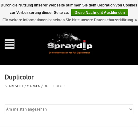
Durch die Nutzung unserer Webseite stimmen Sie dem Gebrauch von Cookies
zur Verbesserung dieser Seite zu.
Diese Nachricht Ausblenden
EUR
GBP
0 Artikel - €0,00
/
Für weitere Informationen beachten Sie bitte unsere Datenschutzerklärung. »
Startseite
Gallonen
Sprays
Duplicolor
Sets
STARTSEITE
/
MARKEN
/
DUPLICOLOR
Pearls
Zubehör
Detaillierung