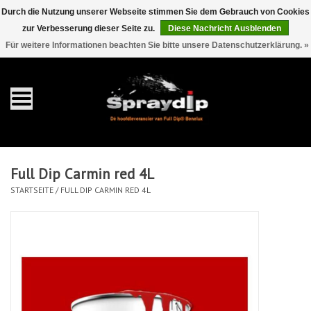
Durch die Nutzung unserer Webseite stimmen Sie dem Gebrauch von Cookies
zur Verbesserung dieser Seite zu.
Diese Nachricht Ausblenden
EUR
GBP
0 Artikel - €0,00
/
Für weitere Informationen beachten Sie bitte unsere Datenschutzerklärung. »
Startseite
Gallonen
Sprays
Full Dip Carmin red 4L
Sets
STARTSEITE
/
FULL DIP CARMIN RED 4L
Pearls
Zubehör
Detaillierung