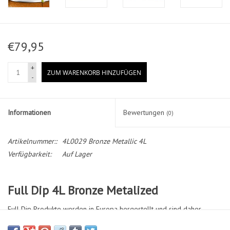
€79,95
+
ZUM WARENKORB HINZUFÜGEN
-
Informationen
Bewertungen
(0)
Artikelnummer::
4L0029 Bronze Metallic 4L
Verfügbarkeit:
Auf Lager
Full Dip 4L Bronze Metalized
Full Dip Produkte werden in Europa hergestellt und sind daher
immer kurzfristig verfügbar. KEINE langen Wartezeiten mehr! Ob