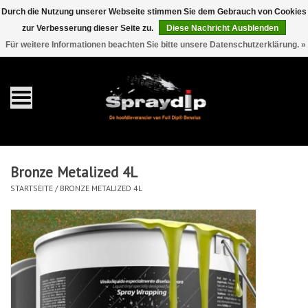
Durch die Nutzung unserer Webseite stimmen Sie dem Gebrauch von Cookies
zur Verbesserung dieser Seite zu.
Diese Nachricht Ausblenden
EUR
GBP
0 Artikel - €0,00
/
Für weitere Informationen beachten Sie bitte unsere Datenschutzerklärung. »
Startseite
Gallonen
Sprays
Bronze Metalized 4L
Sets
STARTSEITE
/
BRONZE METALIZED 4L
Pearls
Zubehör
Detaillierung