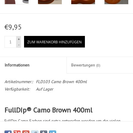
€9,95
+
ZUM WARENKORB HINZUFÜGEN
-
Informationen
Bewertungen
(0)
Artikelnummer::
FLD103 Camo Brown 400ml
Verfügbarkeit:
Auf Lager
FullDip® Camo Brown 400ml
FullDip Camo Farben sind extra entworfen worden um die vielen
Nuancen der Natur nach zu empfinden. Mit FullDip Camo können