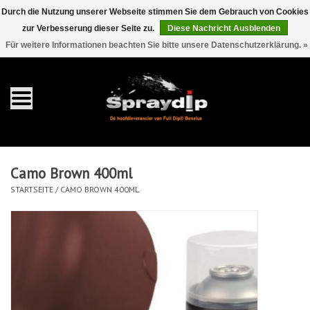
Durch die Nutzung unserer Webseite stimmen Sie dem Gebrauch von Cookies
zur Verbesserung dieser Seite zu.
Diese Nachricht Ausblenden
EUR
GBP
0 Artikel - €0,00
/
Für weitere Informationen beachten Sie bitte unsere Datenschutzerklärung. »
Startseite
Gallonen
Sprays
Camo Brown 400ml
Sets
STARTSEITE
/
CAMO BROWN 400ML
Pearls
Zubehör
Detaillierung