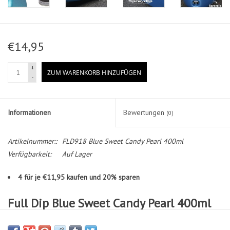
€14,95
+
ZUM WARENKORB HINZUFÜGEN
-
Informationen
Bewertungen
(0)
Artikelnummer::
FLD918 Blue Sweet Candy Pearl 400ml
Verfügbarkeit:
Auf Lager
4 für je €11,95 kaufen und 20% sparen
Full Dip Blue Sweet Candy Pearl 400ml
More than 25 colors Pearl Candy Spray 400ml exclusive format from