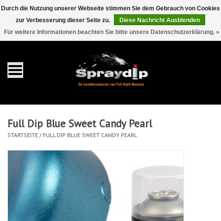
Durch die Nutzung unserer Webseite stimmen Sie dem Gebrauch von Cookies
zur Verbesserung dieser Seite zu.
Diese Nachricht Ausblenden
EUR
GBP
0 Artikel - €0,00
/
Für weitere Informationen beachten Sie bitte unsere Datenschutzerklärung. »
Startseite
Gallonen
Sprays
Full Dip Blue Sweet Candy Pearl
Sets
STARTSEITE
/
FULL DIP BLUE SWEET CANDY PEARL
Pearls
Zubehör
Detaillierung