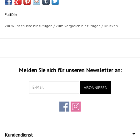
Full Dip. Each Candy Pearl reflected differently in sunlight, offering a
range of unique and deep colors. Usually a base color is required to
FullDip
improve the final color.
Zur Wunschliste hinzufügen
/
Zum Vergleich hinzufügen
/
Drucken
All Full Dip Candy Sprays are formulated for good resistance to UV
rays, and long life time.
Wrap, protects and changes color with matte finish. It can be removed
by pulling it, as if it were a conventional vinyl.
Our long research process makes us pioneers in the liquid vinyl.
Melden Sie sich für unseren Newsletter an:
Properties
ABONNIEREN
Liquid Vinyl application means spray that once dry becomes a tough
elastic and durable film.
It can be easily removed.
Fulldip can be cleaned with most soaps, and resists water, mud or
pressure water Cleaning.
Kundendienst
No cracks or peels off with the time.