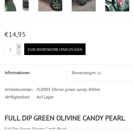
€14,95
+
ZUM WARENKORB HINZUFÜGEN
-
Informationen
Bewertungen
(1)
Artikelnummer::
FLD905 Olvine green candy 400ml
Verfügbarkeit:
Auf Lager
FULL DIP GREEN OLIVINE CANDY PEARL
Full Dip Green Olivine Candy Pearl.