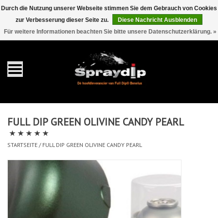
Durch die Nutzung unserer Webseite stimmen Sie dem Gebrauch von Cookies
zur Verbesserung dieser Seite zu.
Diese Nachricht Ausblenden
EUR
GBP
0 Artikel - €0,00
/
Für weitere Informationen beachten Sie bitte unsere Datenschutzerklärung. »
Startseite
Gallonen
Sprays
FULL DIP GREEN OLIVINE CANDY PEARL
Sets
STARTSEITE
/
FULL DIP GREEN OLIVINE CANDY PEARL
Pearls
Zubehör
Detaillierung