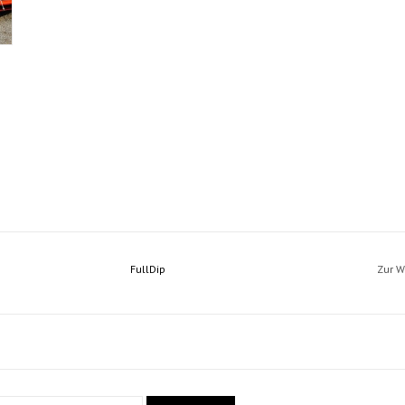
FullDip
Zur W