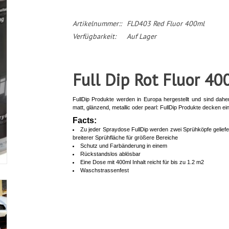
Artikelnummer::
FLD403 Red Fluor 400ml
Verfügbarkeit:
Auf Lager
Full Dip Rot Fluor 40
FullDip Produkte werden in Europa hergestellt und sind dahe
matt, glänzend, metallic oder pearl: FullDip Produkte decken e
Facts:
Zu jeder Spraydose FullDip werden zwei Sprühköpfe geliefe
breiterer Sprühfläche für größere Bereiche
Schutz und Farbänderung in einem
Rückstandslos ablösbar
Eine Dose mit 400ml Inhalt reicht für bis zu 1.2 m2
Waschstrassenfest