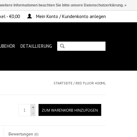
 weitere Informationen beachten Sie bitte unsere Datenschutzerklärung. »
kel - €0,00
Mein Konto / Kundenkonto anlegen
UBEHÖR
DETAILLIERUNG
STARTSEITE
/
RED FLUOR 400ML
+
ZUM WARENKORB HINZUFÜGEN
-
Bewertungen
(0)