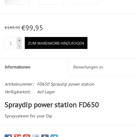
€99,95
€149,95
+
ZUM WARENKORB HINZUFÜGEN
-
Informationen
Bewertungen
(0)
Artikelnummer::
FD650 Spraydip power station
Verfügbarkeit:
Auf Lager
Spraydip power station FD650
Spraysyteem for your Dip
Complete with 3 meters of airsnake.