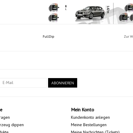
FullDip
Zur W
Empfohlene Mengen:
ABONNIEREN
Kleinwagen:
8 Liter
Mittelklasse:
12 Liter
Kombi / SUV:
16 Liter
e
Mein Konto
ragen
Kundenkonto anlegen
rzeug dippen
Meine Bestellungen
dukte
Meine Nachrichten (Tickets)