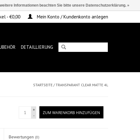
 weitere Informationen beachten Sie bitte unsere Datenschutzerklärung. »
kel - €0,00
Mein Konto / Kundenkonto anlegen
UBEHÖR
DETAILLIERUNG
STARTSEITE
/
TRANSPARANT CLEAR MATTE 4L
+
ZUM WARENKORB HINZUFÜGEN
-
Bewertungen
(0)