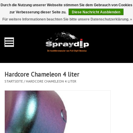
Durch die Nutzung unserer Webseite stimmen Sie dem Gebrauch von Cookies
zur Verbesserung dieser Seite zu.
Diese Nachricht Ausblenden
EUR
GBP
0 Artikel - €0,00
/
Für weitere Informationen beachten Sie bitte unsere Datenschutzerklärung. »
Startseite
Gallonen
Sprays
Hardcore Chameleon 4 liter
Sets
STARTSEITE
/
HARDCORE CHAMELEON 4 LITER
Pearls
Zubehör
Detaillierung