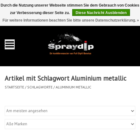
Durch die Nutzung unserer Webseite stimmen Sie dem Gebrauch von Cookies
zur Verbesserung dieser Seite zu.
Diese Nachricht Ausblenden
EUR
GBP
0 Artikel - €0,00
/
Für weitere Informationen beachten Sie bitte unsere Datenschutzerklärung. »
Startseite
Gallonen
Sprays
Artikel mit Schlagwort Aluminium metallic
Sets
STARTSEITE
/
SCHLAGWORTE
/
ALUMINIUM METALLIC
Pearls
Zubehör
Detaillierung