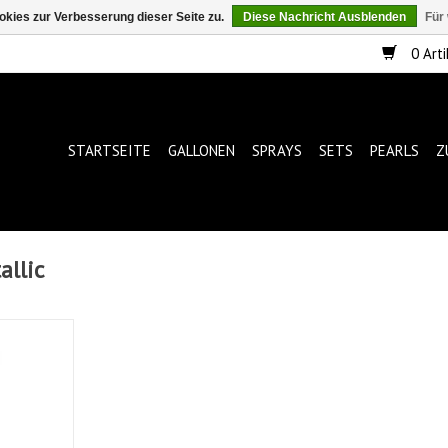
kies zur Verbesserung dieser Seite zu.
Diese Nachricht Ausblenden
Für
0 Arti
STARTSEITE
GALLONEN
SPRAYS
SETS
PEARLS
Z
allic
lic 600ml
NZUFÜGEN