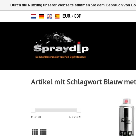
Durch die Nutzung unserer Webseite stimmen Sie dem Gebrauch von Coo
EUR
GBP
/
Artikel mit Schlagwort Blauw met
FullDip Blau Metal
ZUM WARENKORB HI
Min: €
0
Max: €
20