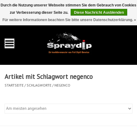
Durch die Nutzung unserer Webseite stimmen Sie dem Gebrauch von Cookies
zur Verbesserung dieser Seite zu.
Diese Nachricht Ausblenden
EUR
GBP
0 Artikel - €0,00
/
Für weitere Informationen beachten Sie bitte unsere Datenschutzerklärung. »
Startseite
Gallonen
Sprays
Artikel mit Schlagwort negenco
Sets
STARTSEITE
/
SCHLAGWORTE
/
NEGENCO
Pearls
Zubehör
Detaillierung