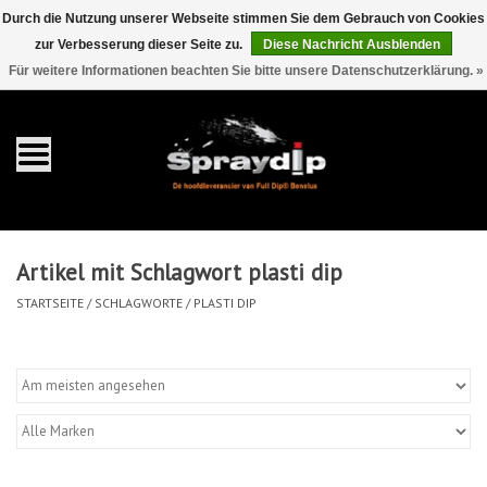
Durch die Nutzung unserer Webseite stimmen Sie dem Gebrauch von Cookies
zur Verbesserung dieser Seite zu.
Diese Nachricht Ausblenden
EUR
GBP
0 Artikel - €0,00
/
Für weitere Informationen beachten Sie bitte unsere Datenschutzerklärung. »
Startseite
Gallonen
Sprays
Artikel mit Schlagwort plasti dip
Sets
STARTSEITE
/
SCHLAGWORTE
/
PLASTI DIP
Pearls
Zubehör
Detaillierung