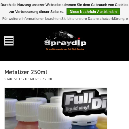
Durch die Nutzung unserer Webseite stimmen Sie dem Gebrauch von Cookies
zur Verbesserung dieser Seite zu.
Diese Nachricht Ausblenden
EUR
GBP
0 Artikel - €0,00
/
Für weitere Informationen beachten Sie bitte unsere Datenschutzerklärung. »
Startseite
Gallonen
Sprays
Metalizer 250ml
Sets
STARTSEITE
/
METALIZER 250ML
Pearls
Zubehör
Detaillierung