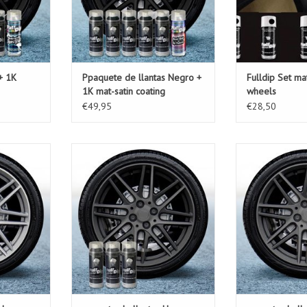
+ 1K
Ppaquete de llantas Negro +
Fulldip Set ma
1K mat-satin coating
wheels
€49,95
€28,50
tas es el
Este paquete de llantas es el
da conjunto
paquete ideal para cada conjunto
Este paquete d
 paquete de
de llantas. Con este paquete de
paquete ideal p
,95 € para
llantas puede ya 35,95 € para
de llantas. Con
edas, que
cada conjunto de ruedas, que
llantas puede 
otector).
buscar un nuevo (protector).
cada conjunto
buscar un nue
ESTA
AÑADIR A LA CESTA
AÑADIR A