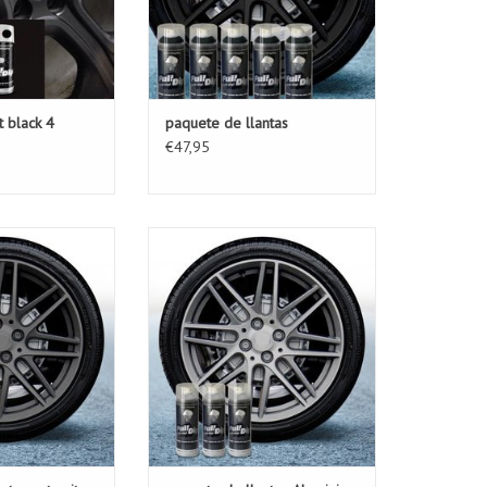
t black 4
paquete de llantas
€47,95
Este paquete de llantas es el
paquete ideal para cada conjunto
e llantas es el
de llantas. Con este paquete de
ara cada conjunto
llantas puede ya 31,95 € para
 este paquete de
cada conjunto de ruedas, que
ya 31,95 € para
buscar un nuevo (protector).
 de ruedas, que
vo (protector).
AÑADIR A LA CESTA
 LA CESTA