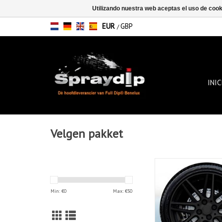
Utilizando nuestra web aceptas el uso de coo
EUR
GBP
/
INIC
Velgen pakket
Este paquete de llan
paquete ideal para ca
de llantas.
Min: €
0
Max: €
50
AÑADIR A LA C