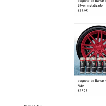
paquete de llantas
Silver metalizado
€35,95
Este paquete de llan
paquete ideal para ca
de llantas.
AÑADIR A LA C
paquete de llantas 
Rojo
€27,95
Página 1 de 2