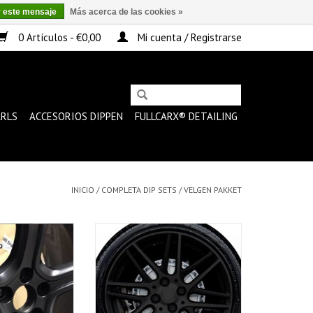
r este mensaje
Más acerca de las cookies »
0 Artículos - €0,00
Mi cuenta / Registrarse
ARLS
ACCESORIOS DIPPEN
FULLCARX® DETAILING
INICIO
/
COMPLETA DIP SETS
/
VELGEN PAKKET
t black 4 wheels
Este paquete de llantas es el
paquete ideal para cada conjunto
 LA CESTA
de llantas.
AÑADIR A LA CESTA