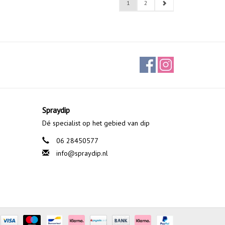
1
2
Spraydip
Dé specialist op het gebied van dip
06 28450577
info@spraydip.nl