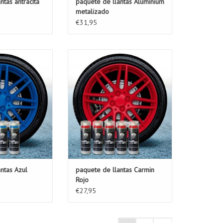
ntas antracita
paquete de llantas Aluminium
metalizado
€31,95
e llantas es el
Este paquete de llantas es el
ara cada conjunto
paquete ideal para cada conjunto
 este paquete de
de llantas.
ya 23,95 € para
AÑADIR A LA CESTA
 de ruedas, que
vo (protector).
 LA CESTA
ntas Azul
paquete de llantas Carmin
Rojo
€27,95