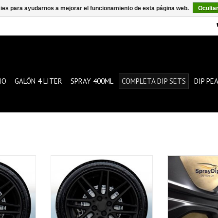
kies para ayudarnos a mejorar el funcionamiento de esta página web.
Oculta
IO
GALÓN 4 LITER
SPRAY 400ML
COMPLETA DIP SETS
DIP PE
tas es el
Este paquete de llantas es el
Fulldip Set ma
da conjunto
paquete ideal para cada conjunto
AÑADIR A
de llantas.
ESTA
AÑADIR A LA CESTA