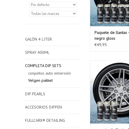
Paquete de llantas 
negro gloss
GALÓN 4 LITER
€49,95
SPRAY 400ML
Este paquete de llan
COMPLETA DIP SETS
paquete ideal para ca
conjuntos auto inmersión
de llantas. Con este
Velgen pakket
llantas puede ya 35
cada conjunto de ru
buscar un nuevo (pr
DIP PEARLS
AÑADIR A LA C
ACCESORIOS DIPPEN
FULLCARX® DETAILING