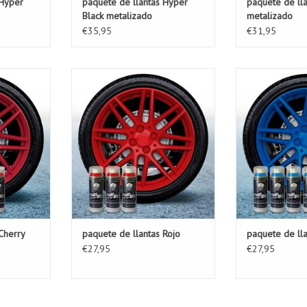
 Hyper
paquete de llantas Hyper
paquete de lla
Black metalizado
metalizado
€35,95
€31,95
tas es el
Este paquete de llantas es el
Este paquete d
da conjunto
paquete ideal para cada conjunto
paquete ideal p
de llantas.
de llantas. Con
llantas puede 
ESTA
AÑADIR A LA CESTA
cada conjunto
buscar un nue
AÑADIR A
Cherry
paquete de llantas Rojo
paquete de lla
€27,95
€27,95