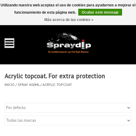
Utilizando nuestra web aceptas el uso de cookies para ayudarnos a mejorar el
funcionamiento de esta página web.
Ocultar este mensaje
EUR
GBP
0 Artículos - €0,00
/
Más acerca de las cookies »
Inicio
galón 4 liter
Spray 400ml
Acrylic topcoat. For extra protection
Completa dip sets
INICIO
/
SPRAY 400ML
/
ACRYLIC TOPCOAT
Dip pearls
accesorios Dippen
FullCarX® Detailing