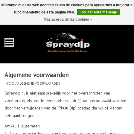
Utilizando nuestra web aceptas el uso de cookies para ayudarnos a mejorar el
funcionamiento de esta página web.
Ocultar este mensaje
EUR
GBP
0 Artículos - €0,00
/
Más acerca de las cookies »
Inicio
galón 4 liter
Spray 400ml
Algemene voorwaarden
Completa dip sets
INICIO
/
ALGEMENE VOORWAARDEN
Spraydip.nl is niet aansprakelijk voor het overschrijden van
Dip pearls
verkeersregels, en de eventuele schade(s) die veroorzaakt worden
door het verwijderen van de “Plasti Dip” coating die wij of klanten
zelf aanbrengen.
accesorios Dippen
Artikel 1. Algemeen
Deze voorwaarden zijn van toepassing op iedere aanbieding,
FullCarX® Detailing