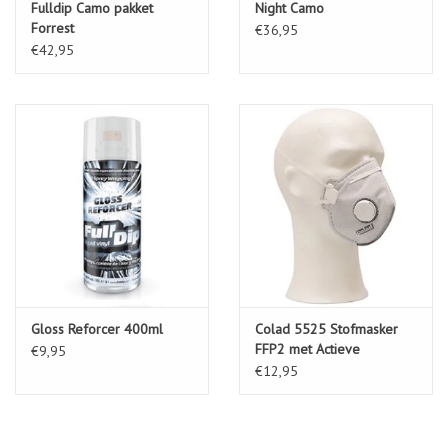
Fulldip Camo pakket
Night Camo
Forrest
€36,95
€42,95
Gloss Reforcer 400ml
Colad 5525 Stofmasker
FFP2 met Actieve
€9,95
Koolstoffilter
€12,95