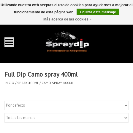
Utilizando nuestra web aceptas el uso de cookies para ayudarnos a mejorar el
funcionamiento de esta página web.
Ocultar este mensaje
EUR
GBP
0 Artículos - €0,00
/
Más acerca de las cookies »
Inicio
galón 4 liter
Spray 400ml
Full Dip Camo spray 400ml
Completa dip sets
INICIO
/
SPRAY 400ML
/
CAMO SPRAY 400ML
Dip pearls
accesorios Dippen
FullCarX® Detailing