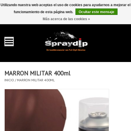
Utilizando nuestra web aceptas el uso de cookies para ayudarnos a mejorar el
funcionamiento de esta página web.
Ocultar este mensaje
EUR
GBP
0 Artículos - €0,00
/
Más acerca de las cookies »
Inicio
galón 4 liter
Spray 400ml
MARRON MILITAR 400ml
Completa dip sets
INICIO
/
MARRON MILITAR 400ML
Dip pearls
accesorios Dippen
FullCarX® Detailing