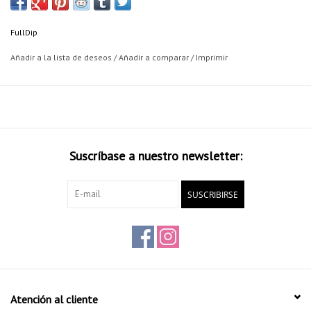
colores da como resultado una tonalidad típica Camo. La familia
Militar puede ser usada de manera independiente o jugando con la
FullDip
mezcla de colores.
Añadir a la lista de deseos
/
Añadir a comparar
/
Imprimir
FullDip el primer fabricante de vinilo líquido diseñado en España.
En cada Spray FullDip se incluyen dos boquillas totalmente gratis,
cada una diseñada para una función: Boquilla de caudal estándar y
Suscríbase a nuestro newsletter:
una boquilla de alto caudal, para mayor aporte de pintura o
superficies grandes.
SUSCRIBIRSE
El vinilo líquido se aplica de manera sencilla, y siempre puede ser
retirado como una pegatina vinílica.
Características:
Vinilo liquido de aplcación mediante Spray que una vez seco se
convierte en una resistente película elástica y duradera.
Atención al cliente
Se puede quitar fácilmente.