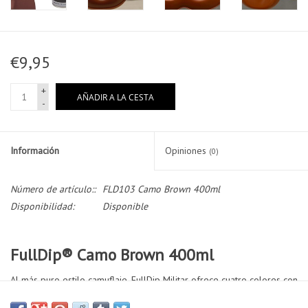
€9,95
+
AÑADIR A LA CESTA
-
Información
Opiniones
(0)
Número de artículo::
FLD103 Camo Brown 400ml
Disponibilidad:
Disponible
FullDip® Camo Brown 400ml
Al más puro estilo camuflaje, FullDip Militar ofrece cuatro colores con
acabado mate dentro de la gama Militar. La combinación de los tres