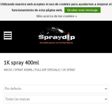
Utilizando nuestra web aceptas el uso de cookies para ayudarnos a mejorar el
funcionamiento de esta página web.
Ocultar este mensaje
EUR
GBP
0 Artículos - €0,00
/
Más acerca de las cookies »
Inicio
galón 4 liter
Spray 400ml
1K spray 400ml
Completa dip sets
INICIO
/
SPRAY 400ML
/
FULL DIP SPECIALS
/
1K SPRAY
Dip pearls
accesorios Dippen
FullCarX® Detailing