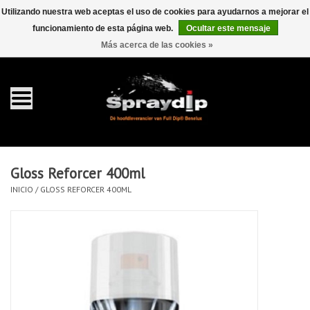
Utilizando nuestra web aceptas el uso de cookies para ayudarnos a mejorar el
funcionamiento de esta página web.
Ocultar este mensaje
EUR
GBP
0 Artículos - €0,00
/
Más acerca de las cookies »
Inicio
galón 4 liter
Spray 400ml
Gloss Reforcer 400ml
Completa dip sets
INICIO
/
GLOSS REFORCER 400ML
Dip pearls
accesorios Dippen
FullCarX® Detailing