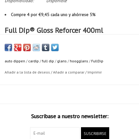
Disponibilidad:
Disponible
Compre 4 por €9,45 cada uno y ahórrese 5%
Full Dip® Gloss Reforcer 400ml
Full Dip Gloss Reforcer.
Laca concebida para aportar brillo a los productos Full Dip con
acabado mate.
auto dippen
/
cardip
/
full dip
/
glans
/
hoogglans
/
FullDip
Deslumbra a todo el mundo con el brillo intenso que solo te ofrece
Añadir a la lista de deseos
/
Añadir a comparar
/
Imprimir
Gloss Reforcer.
Full Dip el primer fabricante de vinilo líquido diseñado en España.
Suscríbase a nuestro newsletter:
Puede utilizar Full Dip Gloss Reforcer según sus preferencias, de tal
modo que cuantas más capas aporte de este producto más brillo
obtendrá. No es necesario aplicar inmediatamente después del color
SUSCRIBIRSE