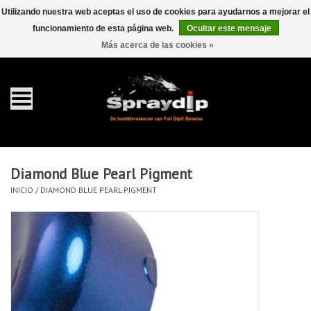
Utilizando nuestra web aceptas el uso de cookies para ayudarnos a mejorar el
funcionamiento de esta página web.
Ocultar este mensaje
EUR
GBP
0 Artículos - €0,00
/
Más acerca de las cookies »
Inicio
galón 4 liter
Spray 400ml
Diamond Blue Pearl Pigment
Completa dip sets
INICIO
/
DIAMOND BLUE PEARL PIGMENT
Dip pearls
accesorios Dippen
FullCarX® Detailing