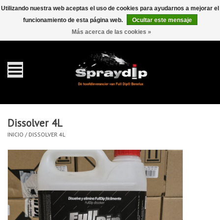
Utilizando nuestra web aceptas el uso de cookies para ayudarnos a mejorar el
funcionamiento de esta página web.
Ocultar este mensaje
EUR
GBP
0 Artículos - €0,00
/
Más acerca de las cookies »
Inicio
galón 4 liter
Spray 400ml
Dissolver 4L
Completa dip sets
INICIO
/
DISSOLVER 4L
Dip pearls
accesorios Dippen
FullCarX® Detailing