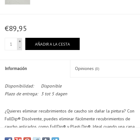
€89,95
+
AÑADIR A LA CESTA
-
Información
Opiniones
(0)
Disponibilidad:
Disponible
Plazo de entrega:
3 tot 5 dagen
¿Quieres eliminar recubrimientos de caucho sin dañar la pintura? Con
FullDip® Disolvente, puedes eliminar fácilmente recubrimientos de
caucho aplicados, como FullDip® y Plasti Dip®. Ideal cuando una capa
es demasiado fina, hay exceso de pulverización o simplemente