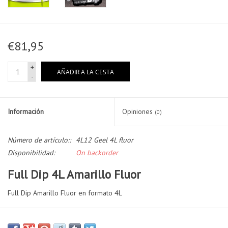
€81,95
+
AÑADIR A LA CESTA
-
Información
Opiniones
(0)
Número de artículo::
4L12 Geel 4L fluor
Disponibilidad:
On backorder
Full Dip 4L Amarillo Fluor
Full Dip Amarillo Fluor en formato 4L
El vinilo liquido neón que marca tendencia. Los colores neón o
fluorescentes se están convirtiendo en un referente en cuanto a