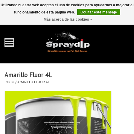
Utilizando nuestra web aceptas el uso de cookies para ayudarnos a mejorar el
funcionamiento de esta página web.
Ocultar este mensaje
EUR
GBP
0 Artículos - €0,00
/
Más acerca de las cookies »
Inicio
galón 4 liter
Spray 400ml
Amarillo Fluor 4L
Completa dip sets
INICIO
/
AMARILLO FLUOR 4L
Dip pearls
accesorios Dippen
FullCarX® Detailing