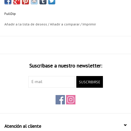
tendencia. Desde el lanzamiento de Full Dip tenemos disponibles
una gama completa de colores Neon o Fluorescente.
FullDip
Añadir a la lista de deseos
/
Añadir a comparar
/
Imprimir
Suscríbase a nuestro newsletter:
SUSCRIBIRSE
Atención al cliente