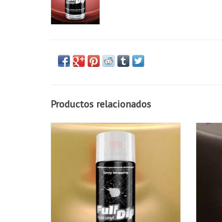
Productos relacionados
FullDip Smoke Yellow 400ml spray
AÑADIR A LA CESTA