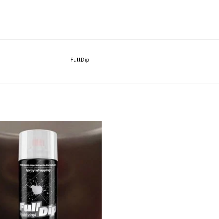
FullDip
Dip Spray Smoke
AÑADIR A LA CESTA