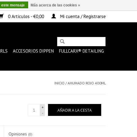
r este mensaje
Más acerca de las cookies »
0 Artículos - €0,00
Mi cuenta / Registrarse
ARLS
ACCESORIOS DIPPEN
FULLCARX® DETAILING
INICIO
/
AHUMADO ROJO 400ML
+
AÑADIR A LA CESTA
-
Opiniones
(0)