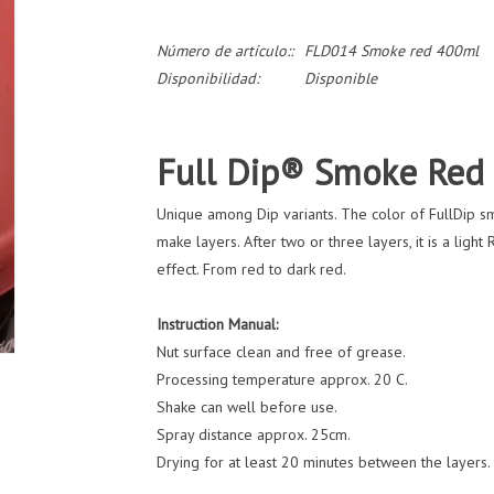
Número de artículo::
FLD014 Smoke red 400ml
Disponibilidad:
Disponible
Full Dip® Smoke Red
Unique among Dip variants. The color of FullDip 
make layers. After two or three layers, it is a ligh
effect. From red to dark red.
Instruction Manual:
Nut surface clean and free of grease.
Processing temperature approx. 20 C.
Shake can well before use.
Spray distance approx. 25cm.
Drying for at least 20 minutes between the layers.