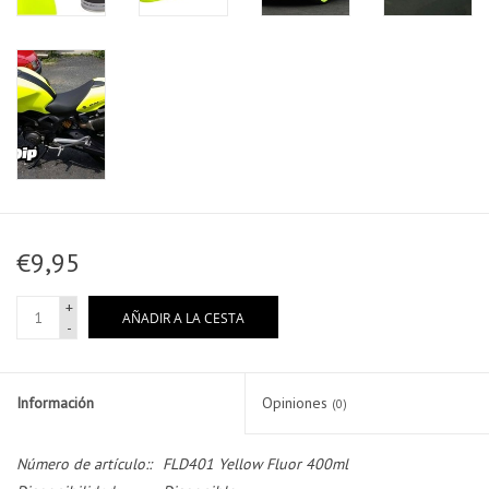
€9,95
+
AÑADIR A LA CESTA
-
Información
Opiniones
(0)
Número de artículo::
FLD401 Yellow Fluor 400ml