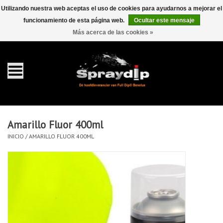
Utilizando nuestra web aceptas el uso de cookies para ayudarnos a mejorar el
funcionamiento de esta página web.
Ocultar este mensaje
EUR
GBP
0 Artículos - €0,00
/
Más acerca de las cookies »
Inicio
galón 4 liter
Spray 400ml
Amarillo Fluor 400ml
Completa dip sets
INICIO
/
AMARILLO FLUOR 400ML
Dip pearls
accesorios Dippen
FullCarX® Detailing