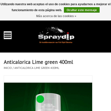
Utilizando nuestra web aceptas el uso de cookies para ayudarnos a mejorar el
funcionamiento de esta página web.
Ocultar este mensaje
EUR
GBP
0 Artículos - €0,00
/
Más acerca de las cookies »
Inicio
galón 4 liter
Spray 400ml
Anticalorica Lime green 400ml
Completa dip sets
INICIO
/
ANTICALORICA LIME GREEN 400ML
Dip pearls
accesorios Dippen
FullCarX® Detailing