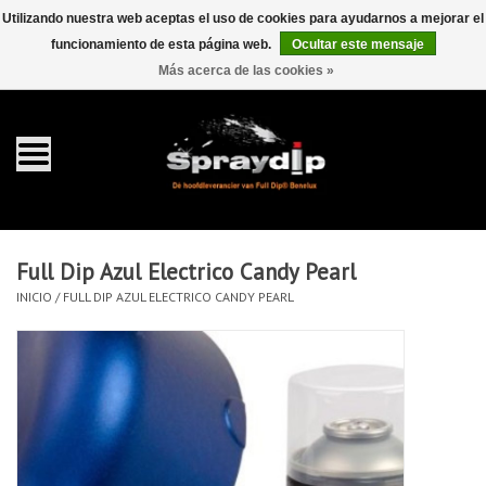
Utilizando nuestra web aceptas el uso de cookies para ayudarnos a mejorar el
funcionamiento de esta página web.
Ocultar este mensaje
EUR
GBP
0 Artículos - €0,00
/
Más acerca de las cookies »
Inicio
galón 4 liter
Spray 400ml
Full Dip Azul Electrico Candy Pearl
Completa dip sets
INICIO
/
FULL DIP AZUL ELECTRICO CANDY PEARL
Dip pearls
accesorios Dippen
FullCarX® Detailing