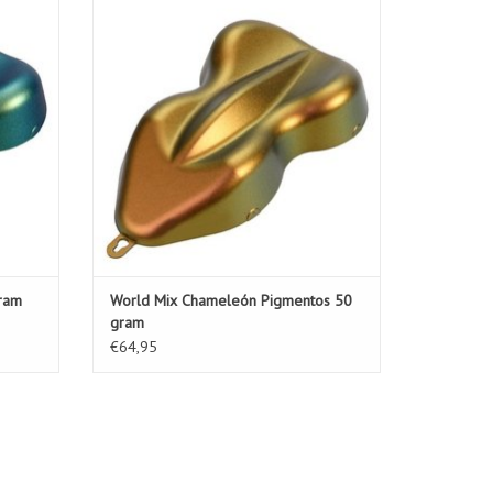
AÑADIR A LA CESTA
ram
World Mix Chameleón Pigmentos 50
gram
€64,95