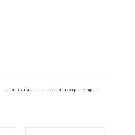
Añadir a la lista de deseos
/
Añadir a comparar
/
Imprimir
gram
World Mix Chameleón Pigmentos 50 gram