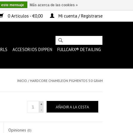
r este mensaje
Más acerca de las cookies »
0 Artículos - €0,00
Mi cuenta / Registrarse
ARLS
ACCESORIOS DIPPEN
FULLCARX® DETAILING
INICIO
/
HARDCORE CHAMELEON PIGMENTOS 50 GRAM
+
AÑADIR A LA CESTA
-
Opiniones
(0)