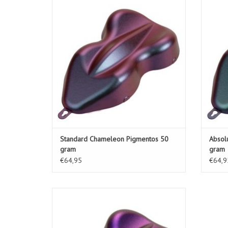
AÑADIR A LA CESTA
Standard Chameleon Pigmentos 50
Absol
gram
gram
€64,95
€64,9
Sweet Chameleon Pigmentos kit 50 gram
AÑADIR A LA CESTA