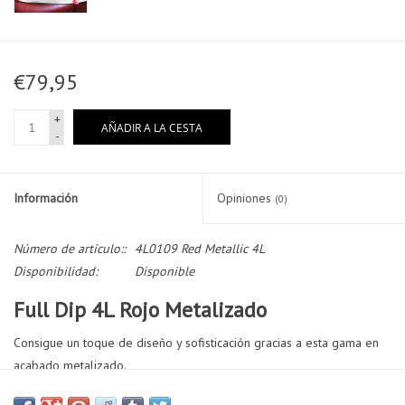
€79,95
+
AÑADIR A LA CESTA
-
Información
Opiniones
(0)
Número de artículo::
4L0109 Red Metallic 4L
Disponibilidad:
Disponible
Full Dip 4L Rojo Metalizado
Consigue un toque de diseño y sofisticación gracias a esta gama en
acabado metalizado.
Toda la gama Full Dip metalizado incorpora coloración, no es sólo un