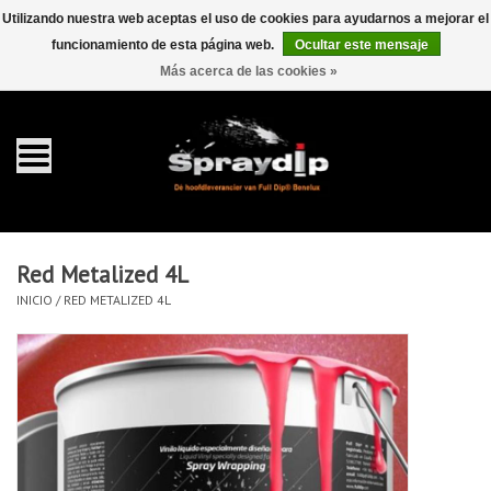
Utilizando nuestra web aceptas el uso de cookies para ayudarnos a mejorar el
funcionamiento de esta página web.
Ocultar este mensaje
EUR
GBP
0 Artículos - €0,00
/
Más acerca de las cookies »
Inicio
galón 4 liter
Spray 400ml
Red Metalized 4L
Completa dip sets
INICIO
/
RED METALIZED 4L
Dip pearls
accesorios Dippen
FullCarX® Detailing