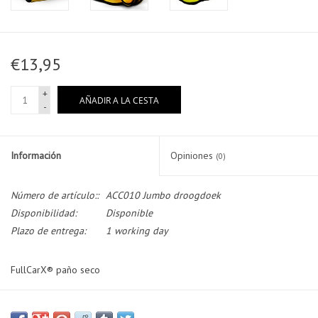
€13,95
+
AÑADIR A LA CESTA
-
Información
Opiniones
(0)
Número de artículo::
ACC010 Jumbo droogdoek
Disponibilidad:
Disponible
Plazo de entrega:
1 working day
FullCarX® paño seco