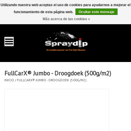
Utilizando nuestra web aceptas el uso de cookies para ayudarnos a mejorar el
funcionamiento de esta página web.
Ocultar este mensaje
EUR
GBP
0 Artículos - €0,00
/
Más acerca de las cookies »
Inicio
galón 4 liter
Spray 400ml
FullCarX® Jumbo - Droogdoek (500g/m2)
Completa dip sets
INICIO
/
FULLCARX® JUMBO - DROOGDOEK (500G/M2)
Dip pearls
accesorios Dippen
FullCarX® Detailing