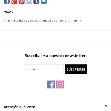
Se recomienda base blanca para conseguir el efecto de la imagen.
FullDip
También puedes emplear otros colores base.
Añadir a la lista de deseos
/
Añadir a comparar
/
Imprimir
Full Dip made in Spain.
Suscríbase a nuestro newsletter:
SUSCRIBIRSE
Atención al cliente