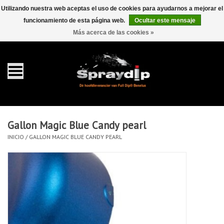
Utilizando nuestra web aceptas el uso de cookies para ayudarnos a mejorar el
funcionamiento de esta página web.
Ocultar este mensaje
EUR
GBP
0 Artículos - €0,00
/
Más acerca de las cookies »
Inicio
galón 4 liter
Spray 400ml
Gallon Magic Blue Candy pearl
Completa dip sets
INICIO
/
GALLON MAGIC BLUE CANDY PEARL
Dip pearls
accesorios Dippen
FullCarX® Detailing