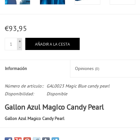
€93,95
+
AÑADIR A LA CESTA
-
Información
Opiniones
(0)
Número de artículo::
GAL0023 Magic Blue candy pearl
Disponibilidad:
Disponible
Gallon Azul Magico Candy Pearl
Gallon Azul Magico Candy Pearl
El azul que siempre has querido para tu coche, redecoralo con estos
pigmentos en azúl eléctrico candy pearl.