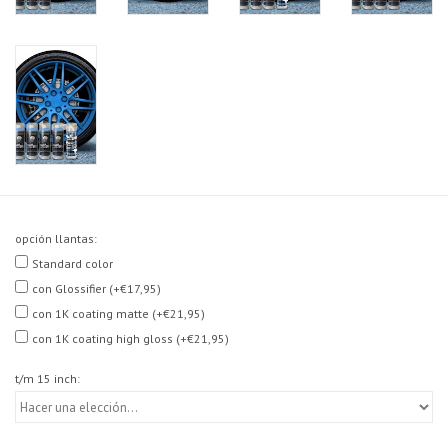
opción llantas:
Standard color
con Glossifier (+€17,95)
con 1K coating matte (+€21,95)
con 1K coating high gloss (+€21,95)
t/m 15 inch: