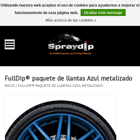
Utilizando nuestra web aceptas el uso de cookies para ayudarnos a mejorar el
funcionamiento de esta página web.
Ocultar este mensaje
EUR
GBP
0 Artículos - €0,00
/
Más acerca de las cookies »
Inicio
galón 4 liter
Spray 400ml
FullDip® paquete de llantas Azul metalizado
Completa dip sets
INICIO
/
FULLDIP® PAQUETE DE LLANTAS AZUL METALIZADO
Dip pearls
accesorios Dippen
FullCarX® Detailing