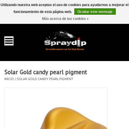
Utilizando nuestra web aceptas el uso de cookies para ayudarnos a mejorar el
funcionamiento de esta página web.
Ocultar este mensaje
EUR
GBP
0 Artículos - €0,00
/
Más acerca de las cookies »
Inicio
galón 4 liter
Spray 400ml
Solar Gold candy pearl pigment
Completa dip sets
INICIO
/
SOLAR GOLD CANDY PEARL PIGMENT
Dip pearls
accesorios Dippen
FullCarX® Detailing