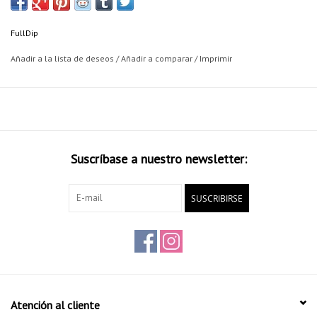
Solar Gold candy pearl pigment
FullDip
El azul que siempre has querido para tu coche, redecoralo con estos
Añadir a la lista de deseos
/
Añadir a comparar
/
Imprimir
pigmentos en Solar gold candy pearl.
Se recomienda base blanca para conseguir el efecto de la imagen.
También puedes emplear otros colores base.
Full Dip made in Spain.
Suscríbase a nuestro newsletter:
SUSCRIBIRSE
Atención al cliente