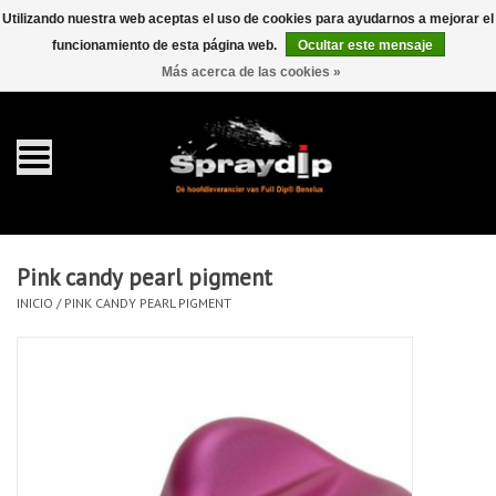
Utilizando nuestra web aceptas el uso de cookies para ayudarnos a mejorar el
funcionamiento de esta página web.
Ocultar este mensaje
EUR
GBP
0 Artículos - €0,00
/
Más acerca de las cookies »
Inicio
galón 4 liter
Spray 400ml
Pink candy pearl pigment
Completa dip sets
INICIO
/
PINK CANDY PEARL PIGMENT
Dip pearls
accesorios Dippen
FullCarX® Detailing