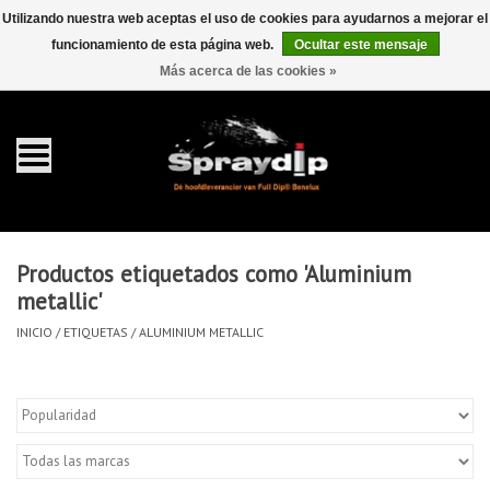
Utilizando nuestra web aceptas el uso de cookies para ayudarnos a mejorar el
funcionamiento de esta página web.
Ocultar este mensaje
EUR
GBP
0 Artículos - €0,00
/
Más acerca de las cookies »
Inicio
galón 4 liter
Spray 400ml
Productos etiquetados como 'Aluminium
metallic'
Completa dip sets
INICIO
/
ETIQUETAS
/
ALUMINIUM METALLIC
Dip pearls
accesorios Dippen
FullCarX® Detailing