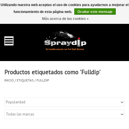
Utilizando nuestra web aceptas el uso de cookies para ayudarnos a mejorar el
funcionamiento de esta página web.
Ocultar este mensaje
EUR
GBP
0 Artículos - €0,00
/
Más acerca de las cookies »
Inicio
galón 4 liter
Spray 400ml
Productos etiquetados como 'Fulldip'
Completa dip sets
INICIO
/
ETIQUETAS
/
FULLDIP
Dip pearls
accesorios Dippen
FullCarX® Detailing