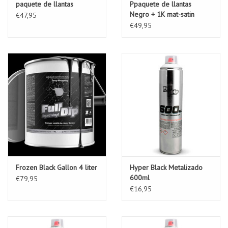
paquete de llantas
Ppaquete de llantas
Negro + 1K mat-satin
€47,95
coating
€49,95
Frozen Black Gallon 4 liter
Hyper Black Metalizado
600ml
€79,95
€16,95