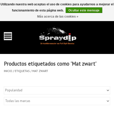
Utilizando nuestra web aceptas el uso de cookies para ayudarnos a mejorar el
funcionamiento de esta página web.
Ocultar este mensaje
EUR
GBP
0 Artículos - €0,00
/
Más acerca de las cookies »
Inicio
galón 4 liter
Spray 400ml
Productos etiquetados como 'Mat zwart'
Completa dip sets
INICIO
/
ETIQUETAS
/
MAT ZWART
Dip pearls
accesorios Dippen
FullCarX® Detailing