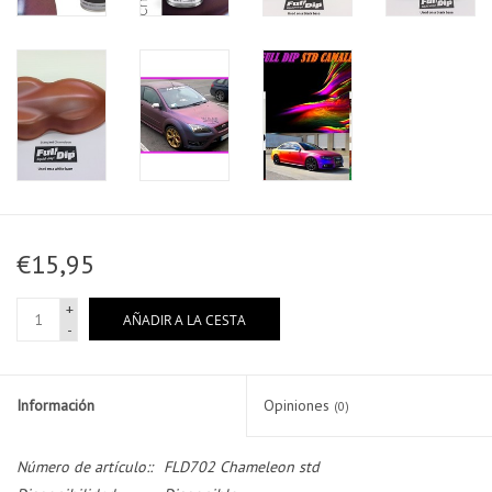
€15,95
+
AÑADIR A LA CESTA
-
Información
Opiniones
(0)
Número de artículo::
FLD702 Chameleon std