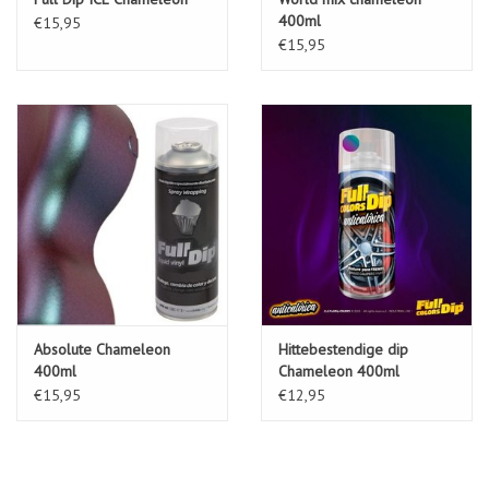
400ml
€15,95
Se puede limpiar con la mayoria de jabones, y resiste agua, barro,
€15,95
limpieza con agua a presión, etc.
No cuartea, ni se despega, con el paso del tiempo.
Para su correcta aplicación vea nuestro turorial de instalación.
Absolute Chameleon
Hittebestendige dip
400ml
Chameleon 400ml
€15,95
€12,95