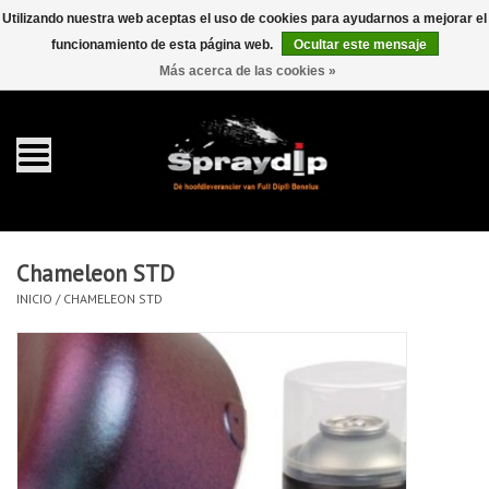
Utilizando nuestra web aceptas el uso de cookies para ayudarnos a mejorar el
funcionamiento de esta página web.
Ocultar este mensaje
EUR
GBP
0 Artículos - €0,00
/
Más acerca de las cookies »
Inicio
galón 4 liter
Spray 400ml
Chameleon STD
Completa dip sets
INICIO
/
CHAMELEON STD
Dip pearls
accesorios Dippen
FullCarX® Detailing