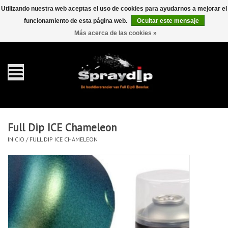
Utilizando nuestra web aceptas el uso de cookies para ayudarnos a mejorar el
funcionamiento de esta página web.
Ocultar este mensaje
EUR
GBP
0 Artículos - €0,00
/
Más acerca de las cookies »
Inicio
galón 4 liter
Spray 400ml
Full Dip ICE Chameleon
Completa dip sets
INICIO
/
FULL DIP ICE CHAMELEON
Dip pearls
accesorios Dippen
FullCarX® Detailing