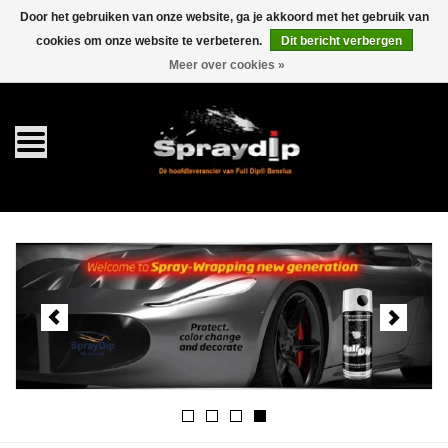
Door het gebruiken van onze website, ga je akkoord met het gebruik van
cookies om onze website te verbeteren.
Dit bericht verbergen
EUR
GBP
0 Artikelen - €0,00
/
Meer over cookies »
Home
Gallons
Sprays
Sets
Pearls
Toebehoren
Detailing