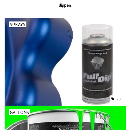
dippen
.
SPRAYS
80
GALLONS