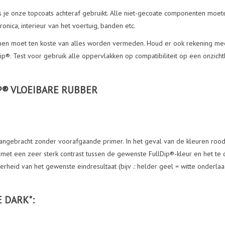
als je onze topcoats achteraf gebruikt. Alle niet-gecoate componenten mo
nica, interieur van het voertuig, banden etc.
temen moet ten koste van alles worden vermeden. Houd er ook rekening m
ip®. Test voor gebruik alle oppervlakken op compatibiliteit op een onzicht
P® VLOEIBARE RUBBER
angebracht zonder voorafgaande primer. In het geval van de kleuren rood,
al met een zeer sterk contrast tussen de gewenste FullDip®-kleur en het te
eid van het gewenste eindresultaat (bijv .: helder geel = witte onderlaa
 DARK":