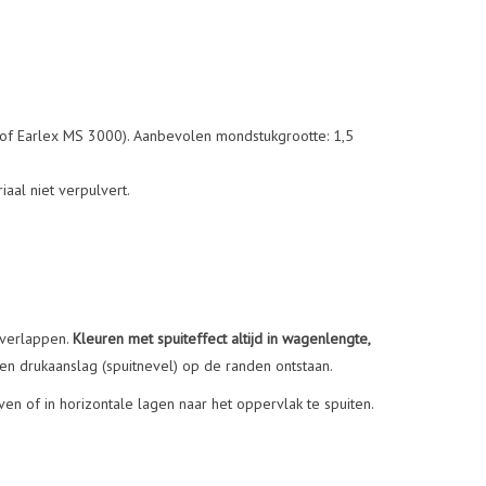
0 of Earlex MS 3000). Aanbevolen mondstukgrootte: 1,5
aal niet verpulvert.
overlappen.
Kleuren met spuiteffect altijd in wagenlengte,
 en drukaanslag (spuitnevel) op de randen ontstaan.
ven of in horizontale lagen naar het oppervlak te spuiten.