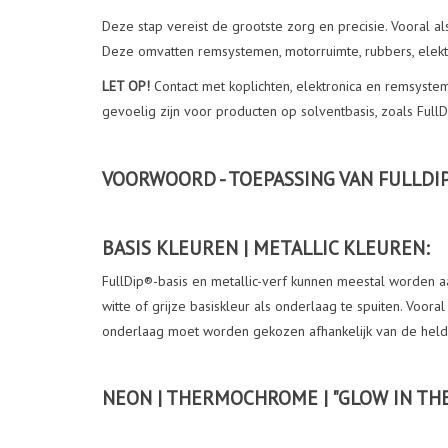
Deze stap vereist de grootste zorg en precisie. Vooral 
Deze omvatten remsystemen, motorruimte, rubbers, elektro
LET OP!
Contact met koplichten, elektronica en remsys
gevoelig zijn voor producten op solventbasis, zoals FullD
VOORWOORD - TOEPASSING VAN FULLDI
BASIS KLEUREN | METALLIC KLEUREN:
FullDip®-basis en metallic-verf kunnen meestal worden a
witte of grijze basiskleur als onderlaag te spuiten. Voor
onderlaag moet worden gekozen afhankelijk van de helderh
NEON | THERMOCHROME | "GLOW IN THE