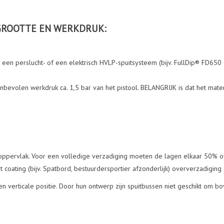
GROOTTE EN WERKDRUK:
 een perslucht- of een elektrisch HVLP-spuitsysteem (bijv. FullDip® FD65
evolen werkdruk ca. 1,5 bar van het pistool. BELANGRIJK is dat het materi
t oppervlak. Voor een volledige verzadiging moeten de lagen elkaar 50% 
 coating (bijv. Spatbord, bestuurdersportier afzonderlijk) oververzadiging
en verticale positie. Door hun ontwerp zijn spuitbussen niet geschikt om bo