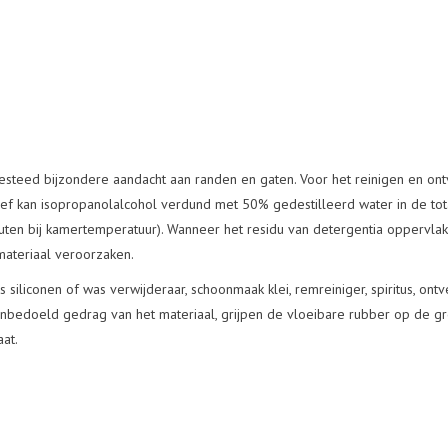
 Besteed bijzondere aandacht aan randen en gaten. Voor het reinigen en on
rnatief kan isopropanolalcohol verdund met 50% gedestilleerd water in de t
n bij kamertemperatuur). Wanneer het residu van detergentia oppervlak 
 materiaal veroorzaken.
siliconen of was verwijderaar, schoonmaak klei, remreiniger, spiritus, ontv
nbedoeld gedrag van het materiaal, grijpen de vloeibare rubber op de gro
at.