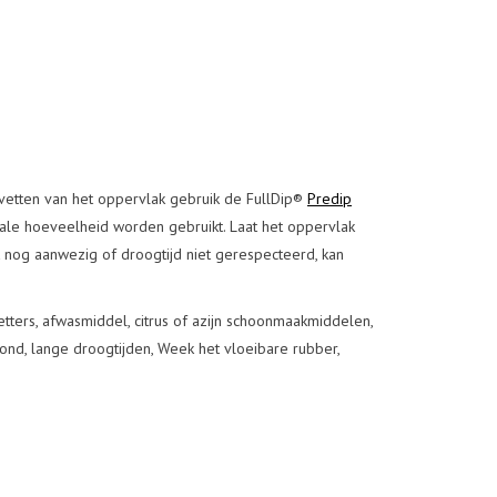
tvetten van het oppervlak gebruik de FullDip®
Predip
otale hoeveelheid worden gebruikt. Laat het oppervlak
nog aanwezig of droogtijd niet gerespecteerd, kan
etters, afwasmiddel, citrus of azijn schoonmaakmiddelen,
nd, lange droogtijden, Week het vloeibare rubber,