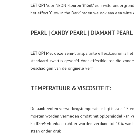
LET OP!
Voor NEON-kleuren
"moet"
een witte ondergrond
het effect "Glow in the Dark" raden we ook aan een witte
PEARL | CANDY PEARL | DIAMANT PEARL
LET OP!
Met deze semi-transparante effectkleuren is he
standaard zwart is geverfd. Voor effectkleuren die zond
beschadigen van de originele verf.
TEMPERATUUR & VISCOSITEIT:
De aanbevolen verwerkingstemperatuur ligt tussen 15 en
moeten worden vermeden omdat het oplosmiddel kan verda
FullDip® vloeibaar rubber worden verdund tot 10% van h
staan ​​onder druk.