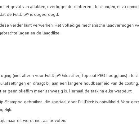
n het geval van aflakken, overliggende rubberen afdichtingen, enz.) onmid
dat de FullDip® is opgedroogd.
eze verder kunt verwerken. Het volledige mechanische laadvermogen wordt
gebrachte lagen en de laagdikte.
roging (niet alleen voor FullDip® Glossifier, Topcoat PRO hoogglans) afd
uilafzettingen en draagt bij aan een langere houdbaarheid van de coating.
t er geen oliefilm meer aanwezig is. Herhaal de taak na elke wasbeurt.
Dip-Shampoo gebruiken, die speciaal door FullDip® is ontwikkeld. Voor gec
gelijk.
jk, maar dit wordt niet aanbevolen.