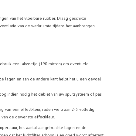
ngen van het vloeibare rubber. Draag geschikte
ventilatie van de werkruimte tijdens het aanbrengen.
Gebruik een lakzeefje (190 micron) om eventuele
nde lagen en aan de andere kant helpt het u een gevoel
oog indien nodig het debiet van uw spuitsysteem of pas
g van een effectkleur, raden we u aan 2-3 volledig
n van de gewenste effectkleur.
mperatuur, het aantal aangebrachte lagen en de
gen dat het luchtfilter schoon is en goed wordt afgetapt