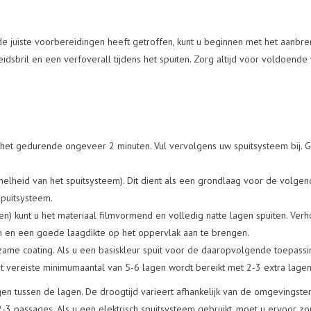
 juiste voorbereidingen heeft getroffen, kunt u beginnen met het aanbre
dsbril en een verfoverall tijdens het spuiten. Zorg altijd voor voldoende 
het gedurende ongeveer 2 minuten. Vul vervolgens uw spuitsysteem bij. 
elheid van het spuitsysteem). Dit dient als een grondlaag voor de volge
spuitsysteem.
) kunt u het materiaal filmvormend en volledig natte lagen spuiten. Verh
n en een goede laagdikte op het oppervlak aan te brengen.
ame coating. Als u een basiskleur spuit voor de daaropvolgende toepassin
et vereiste minimumaantal van 5-6 lagen wordt bereikt met 2-3 extra lage
en tussen de lagen. De droogtijd varieert afhankelijk van de omgevingste
-3 passages. Als u een elektrisch spuitsysteem gebruikt, moet u ervoor zor