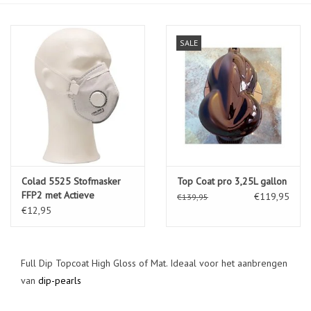
SALE
Colad 5525 Stofmasker
Top Coat pro 3,25L gallon
FFP2 met Actieve
€119,95
€139,95
Koolstoffilter
€12,95
Full Dip Topcoat High Gloss of Mat. Ideaal voor het aanbrengen
van
dip-pearls