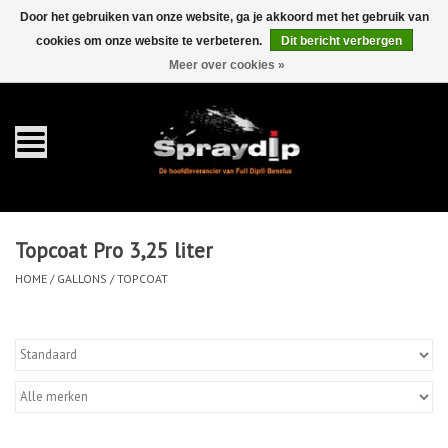
Door het gebruiken van onze website, ga je akkoord met het gebruik van
cookies om onze website te verbeteren.
Dit bericht verbergen
EUR
GBP
0 Artikelen - €0,00
/
Meer over cookies »
Home
Gallons
Sprays
Topcoat Pro 3,25 liter
Sets
HOME
/
GALLONS
/
TOPCOAT
Pearls
Toebehoren
Detailing