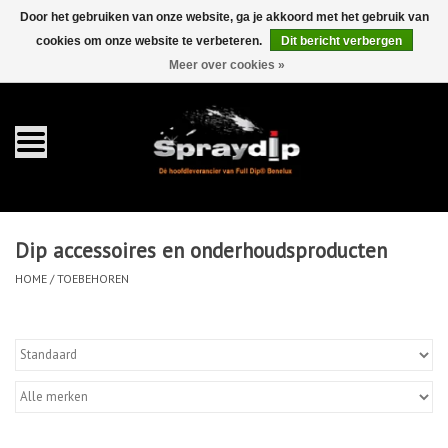
Door het gebruiken van onze website, ga je akkoord met het gebruik van
cookies om onze website te verbeteren.
Dit bericht verbergen
EUR
GBP
0 Artikelen - €0,00
/
Meer over cookies »
Home
Gallons
Sprays
Dip accessoires en onderhoudsproducten
Sets
HOME
/
TOEBEHOREN
Pearls
Toebehoren
Detailing