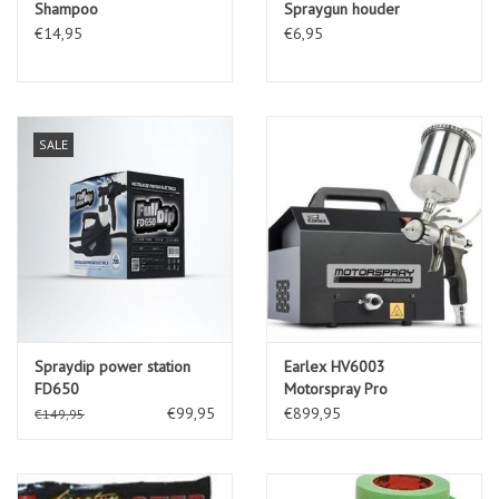
Shampoo
Spraygun houder
€14,95
€6,95
SALE
Spraydip power station
Earlex HV6003
FD650
Motorspray Pro
€99,95
€899,95
€149,95